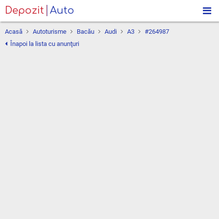
Depozit
Auto
Acasă
Autoturisme
Bacău
Audi
A3
#264987
Înapoi la lista cu anunţuri