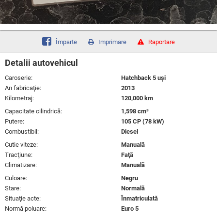
Împarte
Imprimare
Raportare
Detalii autovehicul
Caroserie:
Hatchback 5 uşi
An fabricaţie:
2013
Kilometraj:
120,000 km
Capacitate cilindrică:
1,598 cm³
Putere:
105 CP (78 kW)
Combustibil:
Diesel
Cutie viteze:
Manuală
Tracţiune:
Faţă
Climatizare:
Manuală
Culoare:
Negru
Stare:
Normală
Situaţie acte:
Înmatriculată
Normă poluare:
Euro 5