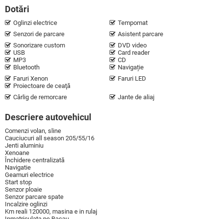
Dotări
Oglinzi electrice
Tempomat
Senzori de parcare
Asistent parcare
Sonorizare custom
DVD video
USB
Card reader
MP3
CD
Bluetooth
Navigație
Faruri Xenon
Faruri LED
Proiectoare de ceaţă
Cârlig de remorcare
Jante de aliaj
Descriere autovehicul
Comenzi volan, sline
Cauciucuri all season 205/55/16
Jenti aluminiu
Xenoane
Închidere centralizată
Navigatie
Geamuri electrice
Start stop
Senzor ploaie
Senzor parcare spate
Incalzire oglinzi
Km reali 120000, masina e in rulaj
Inmatriculata pe Bacau