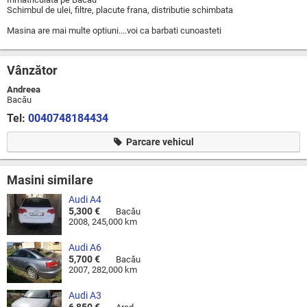
Schimbul de ulei, filtre, placute frana, distributie schimbata
Masina are mai multe optiuni....voi ca barbati cunoasteti
Vânzător
Andreea
Bacău
Tel:
0040748184434
Parcare vehicul
Masini similare
Audi A4
5,300 €
Bacău
2008, 245,000 km
Audi A6
5,700 €
Bacău
2007, 282,000 km
Audi A3