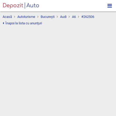
Depozit
Auto
Acasă
Autoturisme
Bucureşti
Audi
A6
#262506
Înapoi la lista cu anunţuri