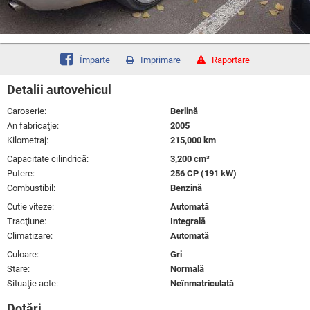
Împarte
Imprimare
Raportare
Detalii autovehicul
Caroserie:
Berlină
An fabricaţie:
2005
Kilometraj:
215,000 km
Capacitate cilindrică:
3,200 cm³
Putere:
256 CP (191 kW)
Combustibil:
Benzină
Cutie viteze:
Automată
Tracţiune:
Integrală
Climatizare:
Automată
Culoare:
Gri
Stare:
Normală
Situaţie acte:
Neînmatriculată
Dotări