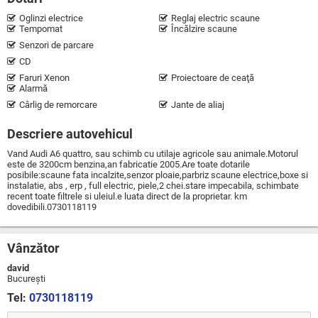
Oglinzi electrice
Reglaj electric scaune
Tempomat
Încălzire scaune
Senzori de parcare
CD
Faruri Xenon
Proiectoare de ceaţă
Alarmă
Cârlig de remorcare
Jante de aliaj
Descriere autovehicul
Vand Audi A6 quattro, sau schimb cu utilaje agricole sau animale.Motorul
este de 3200cm benzina,an fabricatie 2005.Are toate dotarile
posibile:scaune fata incalzite,senzor ploaie,parbriz scaune electrice,boxe si
instalatie, abs , erp , full electric, piele,2 chei.stare impecabila, schimbate
recent toate filtrele si uleiul.e luata direct de la proprietar. km
dovedibili.0730118119
Vânzător
david
Bucureşti
Tel:
0730118119