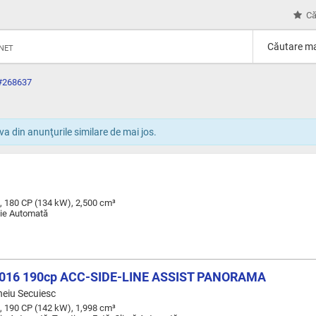
Că
Căutare ma
RNET
#268637
a din anunţurile similare de mai jos.
, 180 CP (134 kW), 2,500 cm³
tie Automată
f2016 190cp ACC-SIDE-LINE ASSIST PANORAMA
heiu Secuiesc
, 190 CP (142 kW), 1,998 cm³