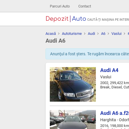
Parcuri Auto
Contact
Depozit
Auto
CAUTĂ-ŢI MAŞINA PE INTE
Acasă
Autoturisme
Audi
A6
Vaslui
Audi A6
Anunţul a fost şters. Te rugăm încearca câtev
Audi A4
Vaslui
2002, 299,422 km
Break, Diesel, Cu
Audi A6 a.
Harghita - Odor
2016, 198,000 km