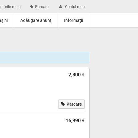
utările mele
Parcare
Contul meu
şini
Adăugare anunţ
Informaţii
2,800 €
Parcare
16,990 €