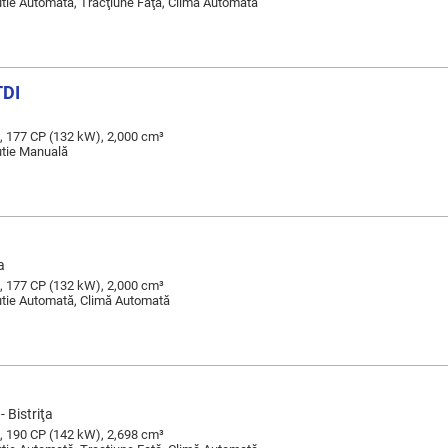
Cutie Automată, Tracţiune Faţă, Climă Automată
TDI
, 177 CP (132 kW), 2,000 cm³
Cutie Manuală
a
, 177 CP (132 kW), 2,000 cm³
Cutie Automată, Climă Automată
- Bistriţa
, 190 CP (142 kW), 2,698 cm³