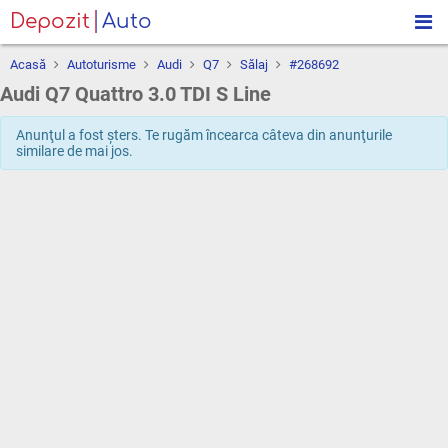
Depozit
Auto
Acasă
Autoturisme
Audi
Q7
Sălaj
#268692
Audi Q7 Quattro 3.0 TDI S Line
Anunţul a fost şters. Te rugăm încearca câteva din anunţurile
similare de mai jos.