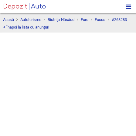
Depozit
Auto
Acasă
Autoturisme
Bistriţa-Năsăud
Ford
Focus
#268283
Înapoi la lista cu anunţuri