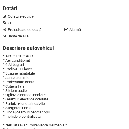
Dotări
Oglinzi electrice
CD
Proiectoare de ceaţă
Alarmă
Jante de aliaj
Descriere autovehicul
* ABS * ESP * ASR
* Aer conditionat
* 6 Airbag-uri
* Radio/CD Player
* Scaune rabatabile
* Jante aluminiu
* Proiectoare ceata
* Cotiera fata
* Sistem audio
* Oglinzi electrice incalzite
* Geamuri electrice colorate
* Parbriz + luneta incalzite
* Stergator luneta
* Blocaj geamuri pentru copii
* Inchidere centralizata
* Nerulata RO * Provenienta Germania *