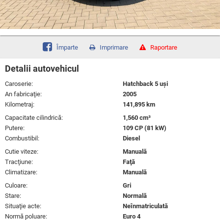
Împarte
Imprimare
Raportare
Detalii autovehicul
Caroserie:
Hatchback 5 uşi
An fabricaţie:
2005
Kilometraj:
141,895 km
Capacitate cilindrică:
1,560 cm³
Putere:
109 CP (81 kW)
Combustibil:
Diesel
Cutie viteze:
Manuală
Tracţiune:
Faţă
Climatizare:
Manuală
Culoare:
Gri
Stare:
Normală
Situaţie acte:
Neînmatriculată
Normă poluare:
Euro 4