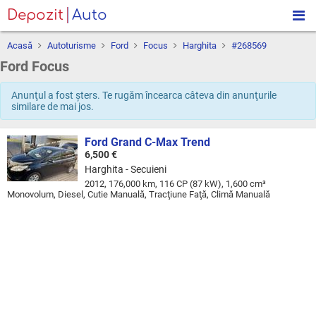
Depozit
Auto
Acasă
Autoturisme
Ford
Focus
Harghita
#268569
Ford Focus
Anunţul a fost şters. Te rugăm încearca câteva din anunţurile
similare de mai jos.
Ford Grand C-Max Trend
6,500 €
Harghita - Secuieni
2012, 176,000 km, 116 CP (87 kW), 1,600 cm³
Monovolum, Diesel, Cutie Manuală, Tracţiune Faţă, Climă Manuală