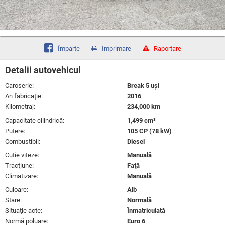
Împarte
Imprimare
Raportare
Detalii autovehicul
Caroserie:
Break 5 uşi
An fabricaţie:
2016
Kilometraj:
234,000 km
Capacitate cilindrică:
1,499 cm³
Putere:
105 CP (78 kW)
Combustibil:
Diesel
Cutie viteze:
Manuală
Tracţiune:
Faţă
Climatizare:
Manuală
Culoare:
Alb
Stare:
Normală
Situaţie acte:
Înmatriculată
Normă poluare:
Euro 6