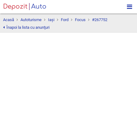
Depozit
Auto
Acasă
Autoturisme
Iaşi
Ford
Focus
#267752
Înapoi la lista cu anunţuri