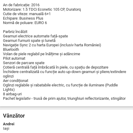
An de fabricație: 2016
Motorizare: 1.5 TDCi Econetic 105 CP, Duratorq
Cutie de viteze: manuală 6+1
Echipare: Business Plus
Normă de poluare: EURO 6
Parbriz încălzit
Geamuri electrice automate față-spate
Geamuri fumurii spate și lunetă
Navigație Sync 2 cu harta Europei (inclusiv harta României)
Bluetooth
Volan de piele reglabil pe înălțime și adâncime
Pilot automat
Senzori de parcare spate
Cotieră centrală față îmbrăcată în piele, cu spațiu de depozitare
Închidere centralizată cu funcție auto up-down geamuri și pliere/extindere
oglinzi
Aer condiționat
Oglinzi reglabile și rabatabile electric, cu funcție de iluminare (Puddle
Lights)
8 airbag-uri
Pachet legislativ - trusă de prim ajutor, triunghiuri reflectorizante, stingător
Vânzător
Andrei
Iaşi