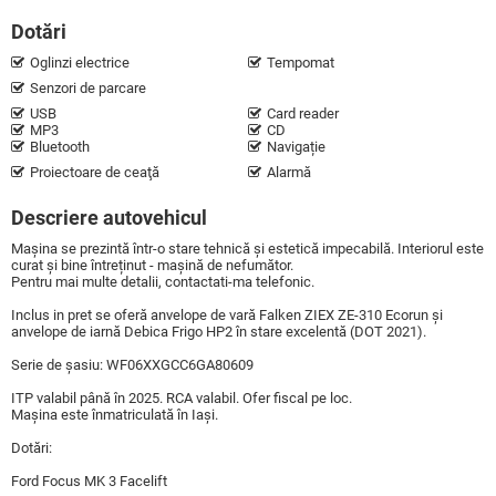
Dotări
Oglinzi electrice
Tempomat
Senzori de parcare
USB
Card reader
MP3
CD
Bluetooth
Navigație
Proiectoare de ceaţă
Alarmă
Descriere autovehicul
Mașina se prezintă într-o stare tehnică și estetică impecabilă. Interiorul este
curat și bine întreținut - mașină de nefumător.
Pentru mai multe detalii, contactati-ma telefonic.
Inclus in pret se oferă anvelope de vară Falken ZIEX ZE-310 Ecorun și
anvelope de iarnă Debica Frigo HP2 în stare excelentă (DOT 2021).
Serie de șasiu: WF06XXGCC6GA80609
ITP valabil până în 2025. RCA valabil. Ofer fiscal pe loc.
Mașina este înmatriculată în Iași.
Dotări:
Ford Focus MK 3 Facelift