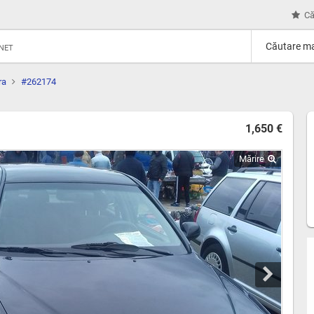
Că
Căutare ma
RNET
ra
#262174
1,650 €
Mărire