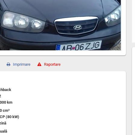
Imprimare
Raportare
chback
2
,000 km
00 cm³
 CP (80 kW)
zină
uală