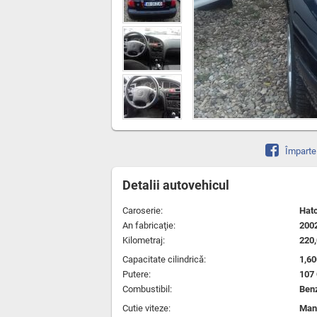
Împarte
Detalii autovehicul
Caroserie:
Hat
An fabricaţie:
200
Kilometraj:
220
Capacitate cilindrică:
1,6
Putere:
107
Combustibil:
Ben
Cutie viteze:
Man