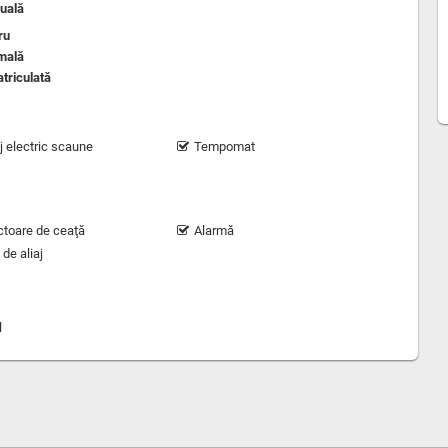
uală
ru
mală
triculată
j electric scaune
Tempomat
ctoare de ceaţă
Alarmă
 de aliaj
l