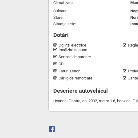
Climatizare:
Man
Culoare:
Neg
Stare:
Nor
Situaţie acte:
Înma
Dotări
Oglinzi electrice
Regla
Încălzire scaune
Senzori de parcare
CD
Faruri Xenon
Proie
Cârlig de remorcare
Jante
Descriere autovehicul
Hyundai Elantra, an. 2002, motor 1.6, benzina. Ful