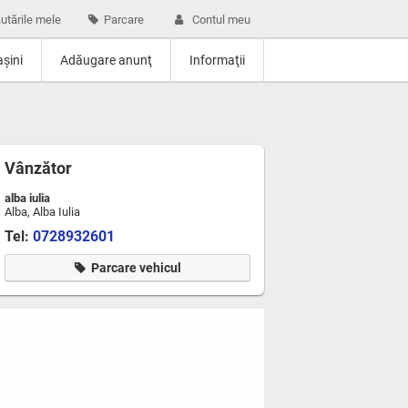
utările mele
Parcare
Contul meu
şini
Adăugare anunţ
Informaţii
Vânzător
alba iulia
Alba, Alba Iulia
Tel:
0728932601
Parcare vehicul