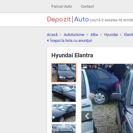
Parcuri Auto
Contact
Depozit
Auto
CAUTĂ-ŢI MAŞINA PE INTE
Acasă
Autoturisme
Alba
Hyundai
Elant
Înapoi la lista cu anunţuri
Hyundai Elantra
1
/ 9