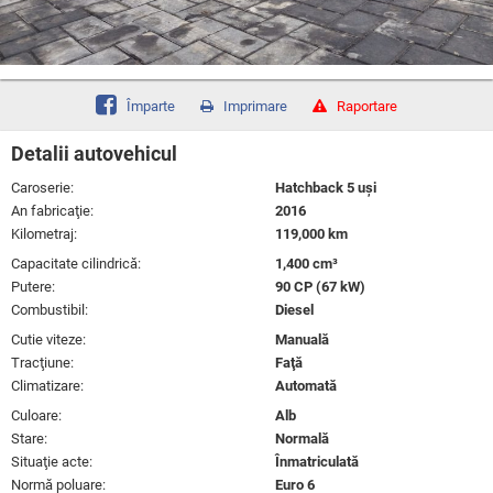
Împarte
Imprimare
Raportare
Detalii autovehicul
Caroserie:
Hatchback 5 uşi
An fabricaţie:
2016
Kilometraj:
119,000 km
Capacitate cilindrică:
1,400 cm³
Putere:
90 CP (67 kW)
Combustibil:
Diesel
Cutie viteze:
Manuală
Tracţiune:
Faţă
Climatizare:
Automată
Culoare:
Alb
Stare:
Normală
Situaţie acte:
Înmatriculată
Normă poluare:
Euro 6