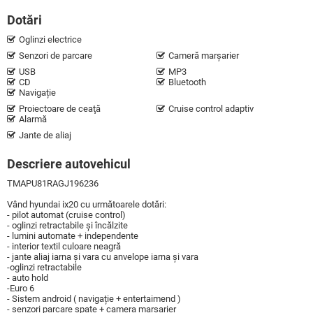
Dotări
Oglinzi electrice
Senzori de parcare
Cameră marșarier
USB
MP3
CD
Bluetooth
Navigație
Proiectoare de ceaţă
Cruise control adaptiv
Alarmă
Jante de aliaj
Descriere autovehicul
TMAPU81RAGJ196236
Vând hyundai ix20 cu următoarele dotări:
- pilot automat (cruise control)
- oglinzi retractabile și încălzite
- lumini automate + independente
- interior textil culoare neagră
- jante aliaj iarna și vara cu anvelope iarna și vara
-oglinzi retractabile
- auto hold
-Euro 6
- Sistem android ( navigație + entertaimend )
- senzori parcare spate + camera marșarier