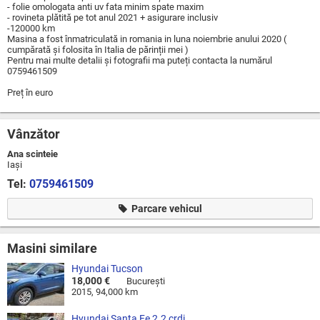
- folie omologata anti uv fata minim spate maxim
- rovineta plătită pe tot anul 2021 + asigurare inclusiv
-120000 km
Masina a fost înmatriculată in romania in luna noiembrie anului 2020 (
cumpărată și folosita în Italia de părinții mei )
Pentru mai multe detalii și fotografii ma puteți contacta la numărul
0759461509
Preț în euro
Vânzător
Ana scinteie
Iaşi
Tel:
0759461509
Parcare vehicul
Masini similare
Hyundai Tucson
18,000 €
Bucureşti
2015, 94,000 km
Hyundai Santa Fe 2.2 crdi