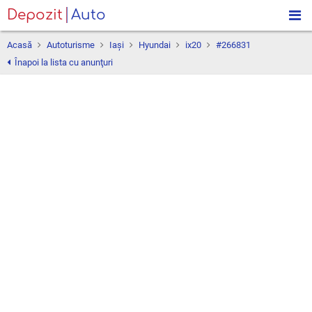
Depozit
Auto
Acasă
Autoturisme
Iaşi
Hyundai
ix20
#266831
Înapoi la lista cu anunţuri