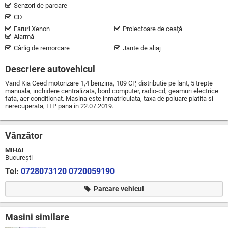
Senzori de parcare
CD
Faruri Xenon
Proiectoare de ceaţă
Alarmă
Cârlig de remorcare
Jante de aliaj
Descriere autovehicul
Vand Kia Ceed motorizare 1,4 benzina, 109 CP, distributie pe lant, 5 trepte
manuala, inchidere centralizata, bord computer, radio-cd, geamuri electrice
fata, aer conditionat. Masina este inmatriculata, taxa de poluare platita si
nerecuperata, ITP pana in 22.07.2019.
Vânzător
MIHAI
Bucureşti
Tel:
0728073120
0720059190
Parcare vehicul
Masini similare