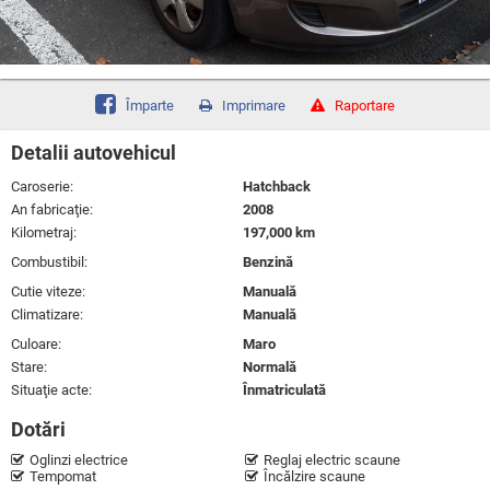
Împarte
Imprimare
Raportare
Detalii autovehicul
Caroserie:
Hatchback
An fabricaţie:
2008
Kilometraj:
197,000 km
Combustibil:
Benzină
Cutie viteze:
Manuală
Climatizare:
Manuală
Culoare:
Maro
Stare:
Normală
Situaţie acte:
Înmatriculată
Dotări
Oglinzi electrice
Reglaj electric scaune
Tempomat
Încălzire scaune