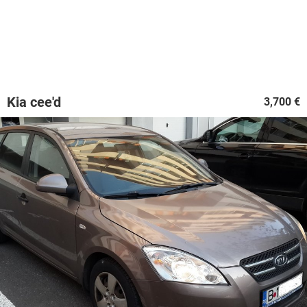
Kia cee'd
3,700 €