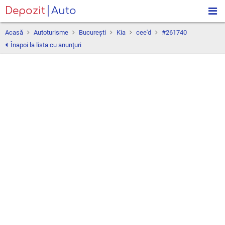
Depozit
Auto
Acasă
Autoturisme
Bucureşti
Kia
cee'd
#261740
Înapoi la lista cu anunţuri