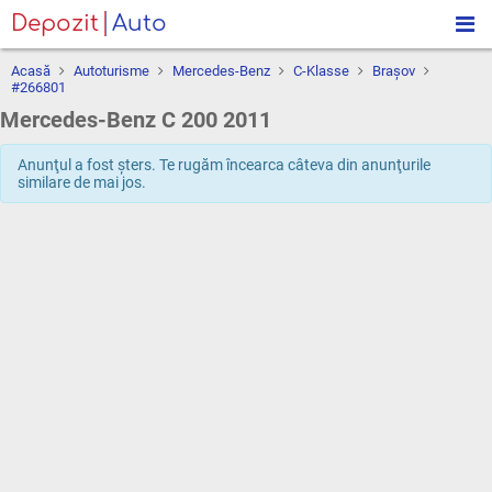
Depozit
Auto
Acasă
Autoturisme
Mercedes-Benz
C-Klasse
Braşov
#266801
Mercedes-Benz C 200 2011
Anunţul a fost şters. Te rugăm încearca câteva din anunţurile
similare de mai jos.