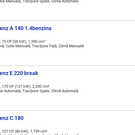
Cutie Manuală, Tracţiune Spate, Climă Automată
nz A 140 1.4benzina
, 75 CP (56 kW), 1,390 cm³
nă, Cutie Manuală, Tracţiune Faţă, Climă Manuală
nz E 220 break
, 170 CP (127 kW), 2,200 cm³
tie Automată, Tracţiune Spate, Climă Automată
enz C 180
, 107 CP (80 kW), 1,799 cm³