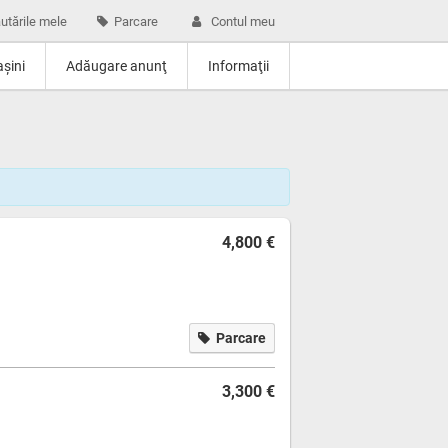
utările mele
Parcare
Contul meu
şini
Adăugare anunţ
Informaţii
4,800 €
Parcare
3,300 €