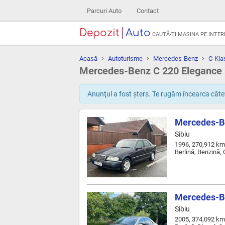
Parcuri Auto
Contact
Depozit
Auto
CAUTĂ-ŢI MAŞINA PE INTE
Acasă
Autoturisme
Mercedes-Benz
C-Kla
Mercedes-Benz C 220 Elegance
Anunţul a fost şters. Te rugăm încearca câtev
Mercedes-B
Sibiu
1996, 270,912 km
Berlină, Benzină,
Mercedes-Be
Sibiu
2005, 374,092 km