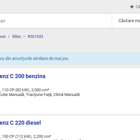
Că
Căutare ma
RNET
sse
Sibiu
#261033
a din anunţurile similare de mai jos.
enz C 200 benzina
, 110 CP (82 kW), 2,000 cm³
 Cutie Manuală, Tracţiune Faţă, Climă Manuală
nz C 220 diesel
, 150 CP (112 kW), 2,200 cm³