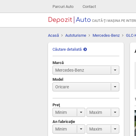
Parcuri Auto
Contact
Depozit
Auto
CAUTĂ-ŢI MAŞINA PE INTE
Acasă
Autoturisme
Mercedes-Benz
GLC-
Căutare detaliată
Marcă
Model
Preţ
An fabricaţie