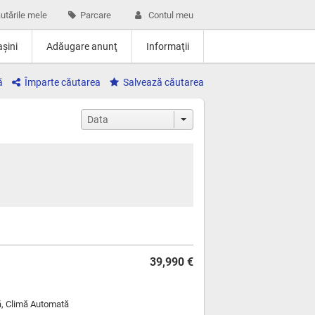
utările mele
Parcare
Contul meu
şini
Adăugare anunţ
Informaţii
ă
Împarte căutarea
Salvează căutarea
39,990 €
ă, Climă Automată