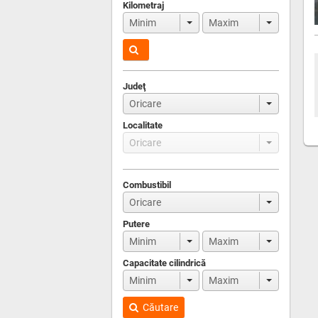
Kilometraj
Judeţ
Localitate
Combustibil
Putere
Capacitate cilindrică
Căutare