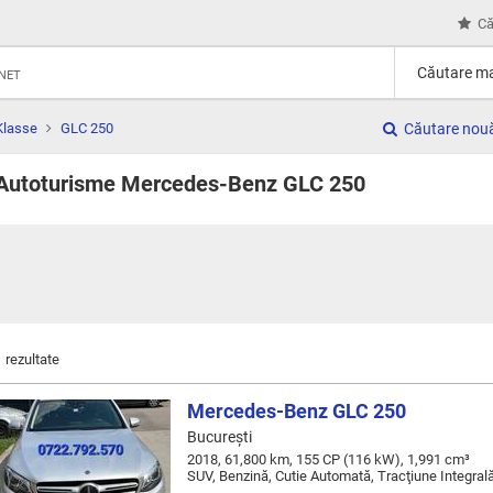
Că
Căutare ma
RNET
Klasse
GLC 250
Căutare nou
Autoturisme Mercedes-Benz GLC 250
1 rezultate
Mercedes-Benz GLC 250
Bucureşti
2018, 61,800 km, 155 CP (116 kW), 1,991 cm³
SUV, Benzină, Cutie Automată, Tracţiune Integral