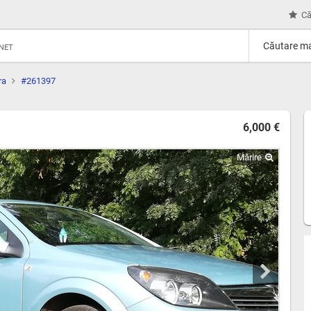
Că
Căutare ma
RNET
ra
#261397
6,000 €
Mărire