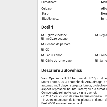
Climatizare:
Man
Culoare:
Alba
Stare:
Nor
Situaţie acte:
Înma
Dotări
Oglinzi electrice
Regla
Încălzire scaune
Senzori de parcare
CD
Faruri Xenon
Proie
Cârlig de remorcare
Jante
Descriere autovehicul
Vand Opel Astra H, 1.4 benzina, din 2010, cu doar
Motor Ecotec, 90 CP, hatchback, ABS, airbags, ser
automat, mp3 player, stergator luneta, proiectoa
Aspect ireprosabil inauntru+afara; nu s-a fumat i
Componente reinnoite, care vin la pachet:
- in 2017: cauciucuri de vara; baterie originala GM;
- in 2016: cauciucuri de iarna; placute si discuri d
Pret: 6000 euro net, negociabil.