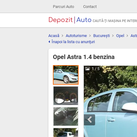
Parcuri Auto
Contact
Depozit
Auto
CAUTĂ-ŢI MAŞINA PE INTE
Acasă
Autoturisme
Bucureşti
Opel
Ast
Înapoi la lista cu anunţuri
Opel Astra 1.4 benzina
1
/ 5