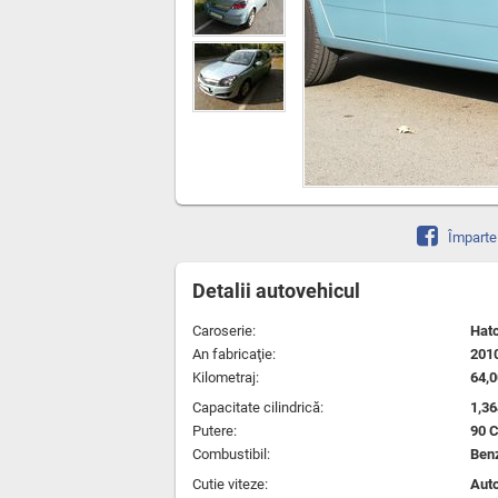
Împarte
Detalii autovehicul
Caroserie:
Hat
An fabricaţie:
201
Kilometraj:
64,
Capacitate cilindrică:
1,3
Putere:
90 
Combustibil:
Ben
Cutie viteze:
Aut