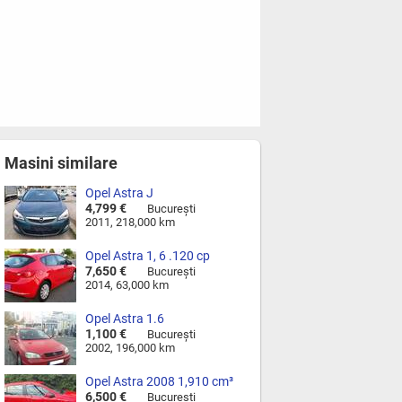
Masini similare
Opel Astra J
4,799 €
Bucureşti
2011, 218,000 km
Opel Astra 1, 6 .120 cp
7,650 €
Bucureşti
2014, 63,000 km
Opel Astra 1.6
1,100 €
Bucureşti
2002, 196,000 km
Opel Astra 2008 1,910 cm³
120 CP / 88 kW Diesel
6,500 €
Bucureşti