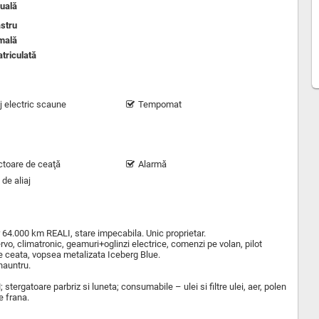
uală
stru
mală
triculată
j electric scaune
Tempomat
ctoare de ceaţă
Alarmă
 de aliaj
 64.000 km REALI, stare impecabila. Unic proprietar.
vo, climatronic, geamuri+oglinzi electrice, comenzi pe volan, pilot
re ceata, vopsea metalizata Iceberg Blue.
nauntru.
 stergatoare parbriz si luneta; consumabile – ulei si filtre ulei, aer, polen
e frana.