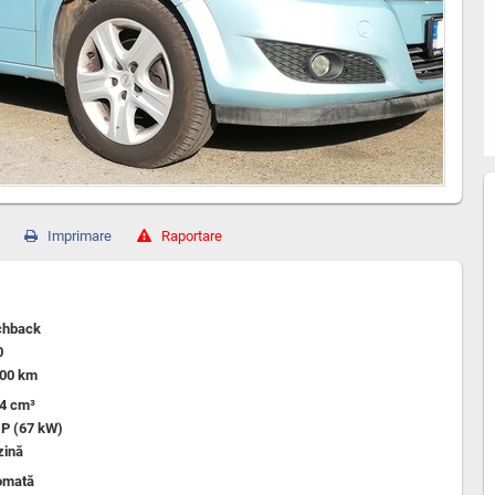
Imprimare
Raportare
chback
0
000 km
64 cm³
CP (67 kW)
zină
omată