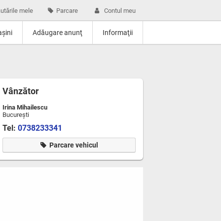
utările mele
Parcare
Contul meu
şini
Adăugare anunţ
Informaţii
Vânzător
Irina Mihailescu
Bucureşti
Tel:
0738233341
Parcare vehicul