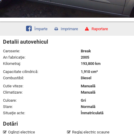
Împarte
Imprimare
Raportare
Detalii autovehicul
Caroserie:
Break
An fabricaţie:
2005
Kilometraj:
193,800 km
Capacitate cilindrică:
1,910 cm³
Combustibil:
Diesel
Cutie viteze:
Manuală
Climatizare:
Manuală
Culoare:
Gri
Stare:
Normală
Situaţie acte:
Înmatriculată
Dotări
Oglinzi electrice
Reglaj electric scaune