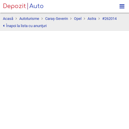
Depozit
Auto
Acasă
Autoturisme
Caraş-Severin
Opel
Astra
#262014
Înapoi la lista cu anunţuri