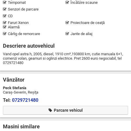
Tempomat
Încălzire scaune
Senzori de parcare
CD
Faruri Xenon
Proiectoare de ceaţă
Alarmă
Cârlig de remorcare
Jante de aliaj
Descriere autovehicul
Vand opel astra h, 2005, diesel, 1910 cm³,193800 km, cutie manuala 6+1,
comenzi volan, geamuri si oglinzi electrice. Pret 2600 euro negociabil, tel
0729721480
Vânzător
Peck Stefania
Caraş-Severin, Reşiţa
Tel:
0729721480
Parcare vehicul
Masini similare