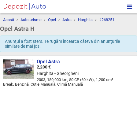
Depozit
Auto
Acasă
Autoturisme
Opel
Astra
Harghita
#268251
Opel Astra H
Anunţul a fost şters. Te rugăm încearca câteva din anunţurile
similare de mai jos.
Opel Astra
2,200 €
Harghita - Gheorgheni
2003, 180,000 km, 80 CP (60 kW), 1,200 cm³
Break, Benzină, Cutie Manuală, Climă Manuală