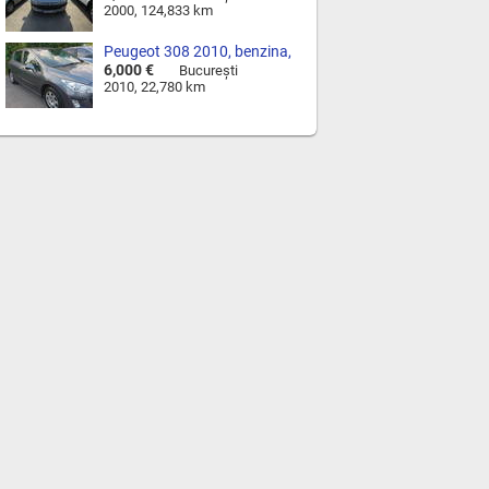
2000, 124,833 km
Peugeot 308 2010, benzina,
1.6, 125 cp
6,000 €
Bucureşti
2010, 22,780 km