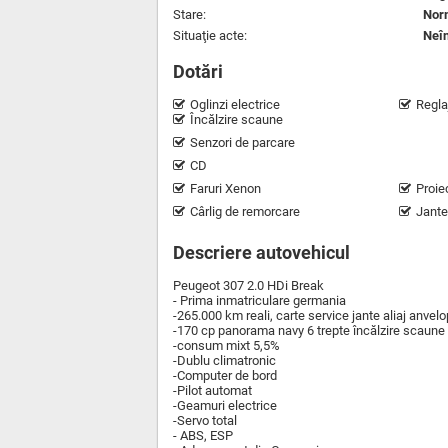
Stare:
Nor
Situaţie acte:
Neîn
Dotări
Oglinzi electrice
Regla
Încălzire scaune
Senzori de parcare
CD
Faruri Xenon
Proie
Cârlig de remorcare
Jante
Descriere autovehicul
Peugeot 307 2.0 HDi Break
- Prima inmatriculare germania
-265.000 km reali, carte service jante aliaj anvel
-170 cp panorama navy 6 trepte încălzire scaune o
-consum mixt 5,5%
-Dublu climatronic
-Computer de bord
-Pilot automat
-Geamuri electrice
-Servo total
- ABS, ESP