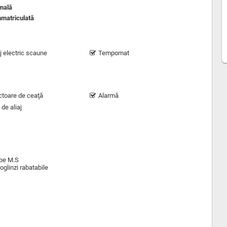
mală
matriculată
j electric scaune
Tempomat
ctoare de ceaţă
Alarmă
 de aliaj
ope M.S
glinzi rabatabile