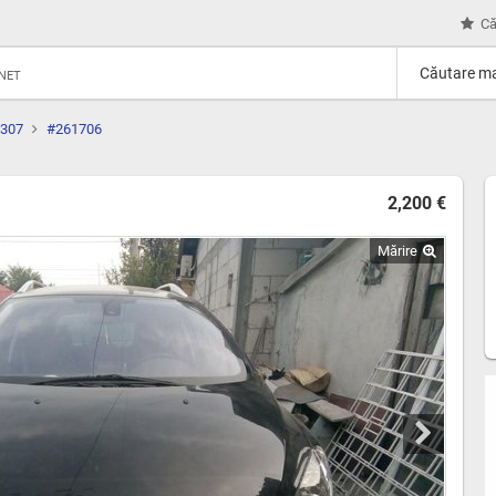
Că
Căutare ma
RNET
307
#261706
2,200 €
Mărire