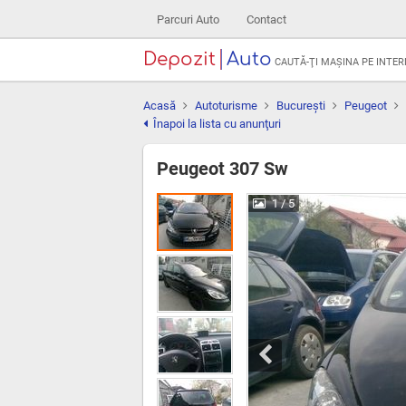
Parcuri Auto
Contact
Depozit
Auto
CAUTĂ-ŢI MAŞINA PE INTE
Acasă
Autoturisme
Bucureşti
Peugeot
Înapoi la lista cu anunţuri
Peugeot 307 Sw
1
/ 5