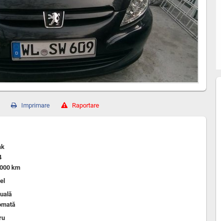
Imprimare
Raportare
ak
4
,000 km
el
uală
omată
ru