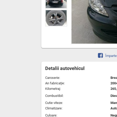
Împarte
Detalii autovehicul
Caroserie:
Bre
An fabricaţie:
200
Kilometraj:
265
Combustibil:
Dies
Cutie viteze:
Man
Climatizare:
Aut
Culoare:
Neg