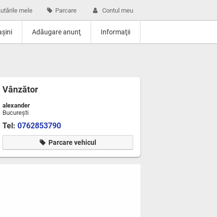
utările mele
Parcare
Contul meu
şini
Adăugare anunţ
Informaţii
Vânzător
alexander
Bucureşti
Tel:
0762853790
Parcare vehicul