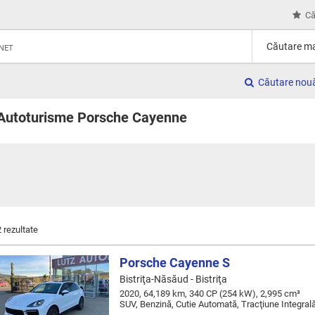
Că
Căutare ma
RNET
Căutare nou
Autoturisme Porsche Cayenne
2 rezultate
Porsche Cayenne S
Bistriţa-Năsăud - Bistriţa
2020, 64,189 km, 340 CP (254 kW), 2,995 cm³
SUV, Benzină, Cutie Automată, Tracţiune Integral