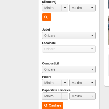
Kilometraj
Judeţ
Localitate
Combustibil
Putere
Capacitate cilindrică
Căutare