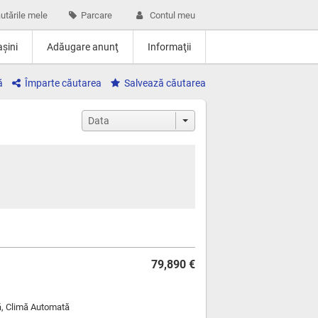
utările mele
Parcare
Contul meu
şini
Adăugare anunţ
Informaţii
ă
Împarte căutarea
Salvează căutarea
79,890 €
ă, Climă Automată