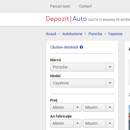
Parcuri Auto
Contact
Depozit
Auto
CAUTĂ-ŢI MAŞINA PE INTE
Acasă
Autoturisme
Porsche
Cayenne
Căutare detaliată
Marcă
Model
Preţ
An fabricaţie