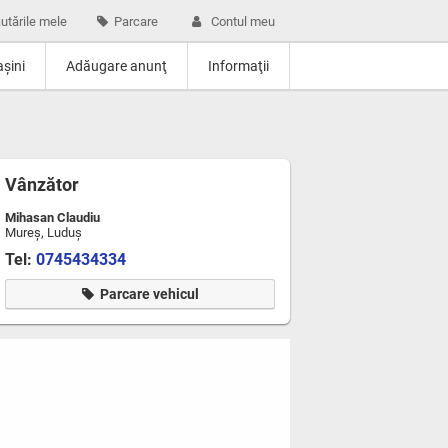
utările mele
Parcare
Contul meu
şini
Adăugare anunţ
Informaţii
Vânzător
Mihasan Claudiu
Mureş, Luduş
Tel:
0745434334
Parcare vehicul