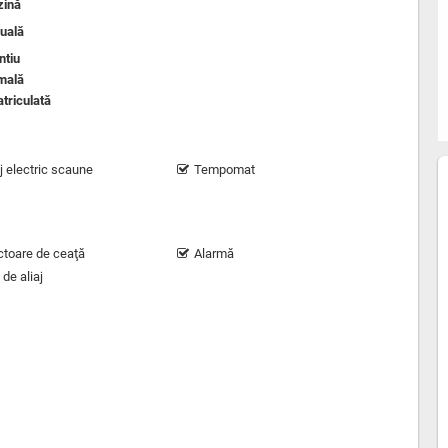
zină
uală
ntiu
mală
triculată
j electric scaune
Tempomat
ctoare de ceaţă
Alarmă
 de aliaj