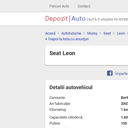
Parcuri Auto
Contact
Depozit
Auto
CAUTĂ-ŢI MAŞINA PE INTE
Acasă
Autoturisme
Mureş
Seat
Leon
Înapoi la lista cu anunţuri
Seat Leon
Împarte
Detalii autovehicul
Caroserie:
Berl
An fabricaţie:
200
Kilometraj:
1 k
Capacitate cilindrică:
1,6
Putere:
105