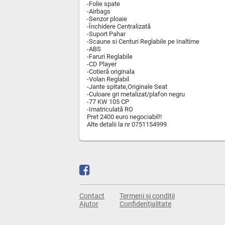
-Folie spate
-Airbags
-Senzor ploaie
-Închidere Centralizată
-Suport Pahar
-Scaune si Centuri Reglabile pe Inaltime
-ABS
-Faruri Reglabile
-CD Player
-Cotieră originala
-Volan Reglabil
-Jante spitate,Originale Seat
-Culoare gri metalizat/plafon negru
-77 KW 105 CP
-Imatriculată RO
Pret 2400 euro negociabil!!
Alte detalii la nr 0751154999
Contact
Termeni și condiţii
Ajutor
Confidenţialitate