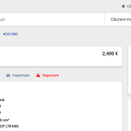
Că
Căutare ma
RNET
#261080
2,400 €
Imprimare
Raportare
ină
3
m
00 cm³
 CP (78 kW)