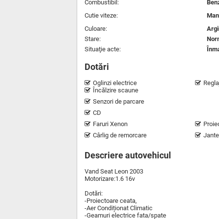
Combustibil:
Ben
Cutie viteze:
Man
Culoare:
Argi
Stare:
Nor
Situaţie acte:
Înma
Dotări
Oglinzi electrice
Regla
Încălzire scaune
Senzori de parcare
CD
Faruri Xenon
Proie
Cârlig de remorcare
Jante
Descriere autovehicul
Vand Seat Leon 2003
Motorizare:1.6 16v
Dotări:
-Proiectoare ceata,
-Aer Condiționat Climatic
-Geamuri electrice fata/spate