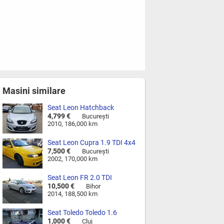
Masini similare
Seat Leon Hatchback
4,799 €
Bucureşti
2010, 186,000 km
Seat Leon Cupra 1.9 TDI 4x4
7,500 €
Bucureşti
2002, 170,000 km
Seat Leon FR 2.0 TDI
10,500 €
Bihor
2014, 188,500 km
Seat Toledo Toledo 1.6
benzina +GPL
1,000 €
Cluj