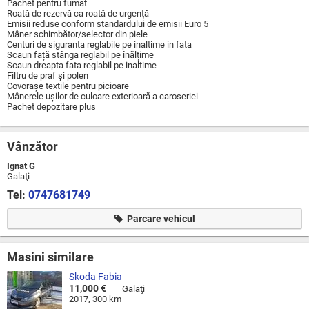
Pachet pentru fumat
Roată de rezervă ca roată de urgență
Emisii reduse conform standardului de emisii Euro 5
Mâner schimbător/selector din piele
Centuri de siguranta reglabile pe inaltime in fata
Scaun față stânga reglabil pe înălțime
Scaun dreapta fata reglabil pe inaltime
Filtru de praf și polen
Covorașe textile pentru picioare
Mânerele ușilor de culoare exterioară a caroseriei
Pachet depozitare plus
Vânzător
Ignat G
Galaţi
Tel:
0747681749
Parcare vehicul
Masini similare
Skoda Fabia
11,000 €
Galaţi
2017, 300 km