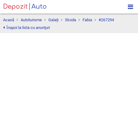
Depozit
Auto
Acasă
Autoturisme
Galaţi
Skoda
Fabia
#267294
Înapoi la lista cu anunţuri