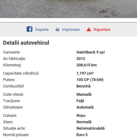
Împarte
Imprimare
Raportare
Detalii autovehicul
Caroserie:
Hatchback 5 uşi
An fabricaţie:
2012
Kilometraj:
208,615 km
Capacitate cilindrică:
1,197 cm³
Putere:
105 CP (78 kW)
Combustibil:
Benzină
Cutie viteze:
Manuală
Tracţiune:
Faţă
Climatizare:
Automată
Culoare:
Roşu
Stare:
Normală
Situaţie acte:
Neînmatriculată
Normă poluare:
Euro 5