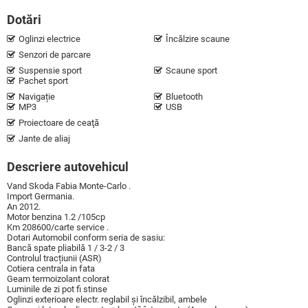
Dotări
Oglinzi electrice
Încălzire scaune
Senzori de parcare
Suspensie sport
Scaune sport
Pachet sport
Navigație
Bluetooth
MP3
USB
Proiectoare de ceaţă
Jante de aliaj
Descriere autovehicul
Vand Skoda Fabia Monte-Carlo .
Import Germania.
An 2012.
Motor benzina 1.2 /105cp
Km 208600/carte service .
Dotari Automobil conform seria de sasiu:
Bancă spate pliabilă 1 / 3-2 / 3
Controlul tracțiunii (ASR)
Cotiera centrala in fata
Geam termoizolant colorat
Luminile de zi pot fi stinse
Oglinzi exterioare electr. reglabil și încălzibil, ambele