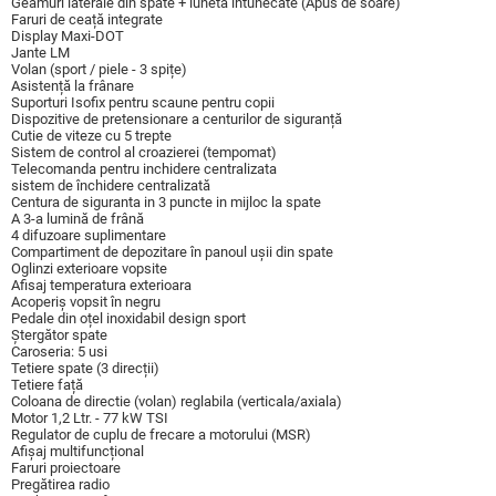
Geamuri laterale din spate + lunetă întunecate (Apus de soare)
Faruri de ceață integrate
Display Maxi-DOT
Jante LM
Volan (sport / piele - 3 spițe)
Asistență la frânare
Suporturi Isofix pentru scaune pentru copii
Dispozitive de pretensionare a centurilor de siguranță
Cutie de viteze cu 5 trepte
Sistem de control al croazierei (tempomat)
Telecomanda pentru inchidere centralizata
sistem de închidere centralizată
Centura de siguranta in 3 puncte in mijloc la spate
A 3-a lumină de frână
4 difuzoare suplimentare
Compartiment de depozitare în panoul ușii din spate
Oglinzi exterioare vopsite
Afisaj temperatura exterioara
Acoperiș vopsit în negru
Pedale din oțel inoxidabil design sport
Ștergător spate
Caroseria: 5 usi
Tetiere spate (3 direcții)
Tetiere față
Coloana de directie (volan) reglabila (verticala/axiala)
Motor 1,2 Ltr. - 77 kW TSI
Regulator de cuplu de frecare a motorului (MSR)
Afișaj multifuncțional
Faruri proiectoare
Pregătirea radio