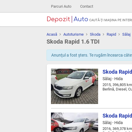
Parcuri Auto
Contact
Depozit
Auto
CAUTĂ-ŢI MAŞINA PE INTE
Acasă
Autoturisme
Skoda
Rapid
Sălaj
Skoda Rapid 1.6 TDI
Anunţul a fost şters. Te rugăm încearca câtev
Skoda Rapid
Sălaj - Hida
2015, 396,805 km
Berlină, Diesel, 
Skoda Rapid
Sălaj - Hida
2016, 369,378 km