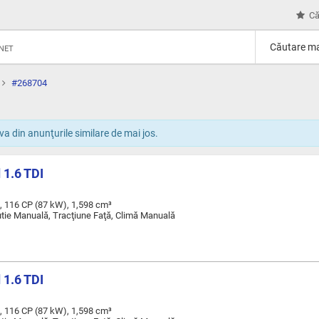
Că
Căutare ma
RNET
#268704
a din anunţurile similare de mai jos.
 1.6 TDI
, 116 CP (87 kW), 1,598 cm³
Cutie Manuală, Tracţiune Faţă, Climă Manuală
 1.6 TDI
, 116 CP (87 kW), 1,598 cm³