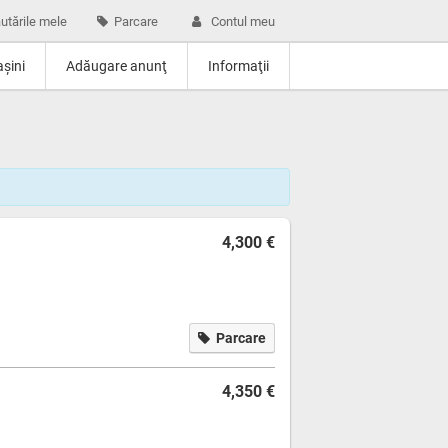
utările mele
Parcare
Contul meu
şini
Adăugare anunţ
Informaţii
4,300 €
Parcare
4,350 €