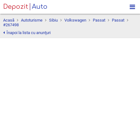
Depozit
Auto
Acasă
Autoturisme
Sibiu
Volkswagen
Passat
Passat
#267498
Înapoi la lista cu anunţuri