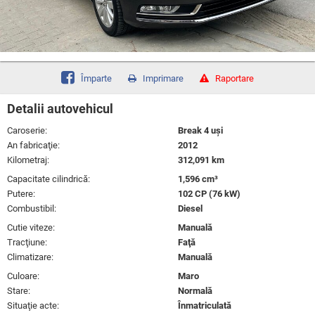
Împarte
Imprimare
Raportare
Detalii autovehicul
Caroserie:
Break 4 uşi
An fabricaţie:
2012
Kilometraj:
312,091 km
Capacitate cilindrică:
1,596 cm³
Putere:
102 CP (76 kW)
Combustibil:
Diesel
Cutie viteze:
Manuală
Tracţiune:
Faţă
Climatizare:
Manuală
Culoare:
Maro
Stare:
Normală
Situaţie acte:
Înmatriculată