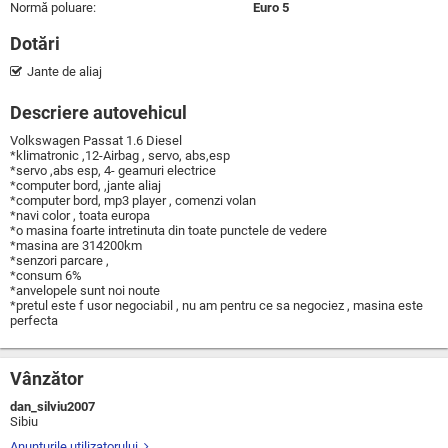
Normă poluare:
Euro 5
Dotări
Jante de aliaj
Descriere autovehicul
Volkswagen Passat 1.6 Diesel
*klimatronic ,12-Airbag , servo, abs,esp
*servo ,abs esp, 4- geamuri electrice
*computer bord, ,jante aliaj
*computer bord, mp3 player , comenzi volan
*navi color , toata europa
*o masina foarte intretinuta din toate punctele de vedere
*masina are 314200km
*senzori parcare ,
*consum 6%
*anvelopele sunt noi noute
*pretul este f usor negociabil , nu am pentru ce sa negociez , masina este
perfecta
Vânzător
dan_silviu2007
Sibiu
Anunţurile utilizatorului