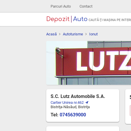
Parcuri Auto
Contact
Depozit
Auto
CAUTĂ-ŢI MAŞINA PE INTE
Acasă
Autoturisme
Ionut
S.C. Lutz Automobile S.A.
Cartier Unirea nr.462
Bistriţa-Năsăud, Bistriţa
Tel:
0745639000