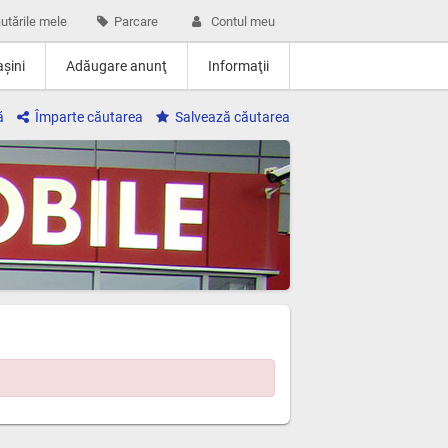
utările mele
Parcare
Contul meu
şini
Adăugare anunţ
Informaţii
ă
Împarte căutarea
Salvează căutarea