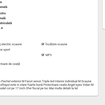
te
omată
stru
mală
triculată
 4
j electric scaune
Încălzire scaune
e sport
MP3
ctoare de ceaţă
achet exterior M Faruri xenon Triple led Interior individual M Scaune
c Softopul este in stare foarte bună Proiectoare ceata Angel eyes Volan M
el csl pe 17 Inch Ofer fiscal pe loc Mai multe detalii la tel