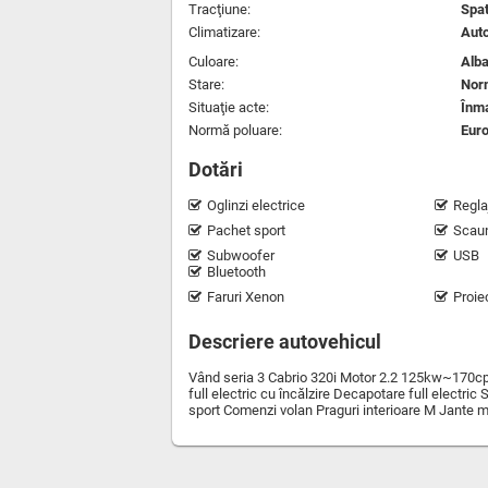
Tracţiune:
Spa
Climatizare:
Aut
Culoare:
Alba
Stare:
Nor
Situaţie acte:
Înma
Normă poluare:
Euro
Dotări
Oglinzi electrice
Regla
Pachet sport
Scaun
Subwoofer
USB
Bluetooth
Faruri Xenon
Proie
Descriere autovehicul
Vând seria 3 Cabrio 320i Motor 2.2 125kw~170cp P
full electric cu încălzire Decapotare full electri
sport Comenzi volan Praguri interioare M Jante mod