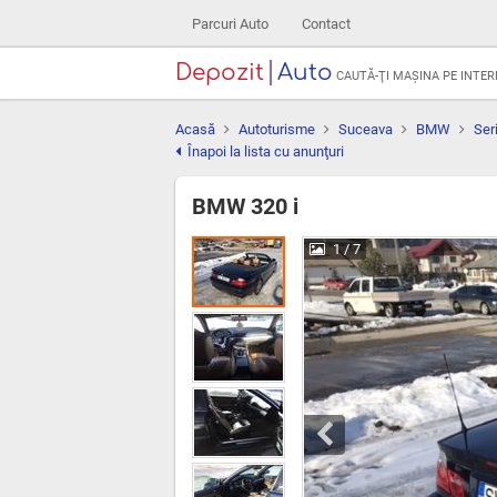
Parcuri Auto
Contact
Depozit
Auto
CAUTĂ-ŢI MAŞINA PE INTE
Acasă
Autoturisme
Suceava
BMW
Ser
Înapoi la lista cu anunţuri
BMW 320 i
1
/ 7