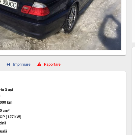
Imprimare
Raportare
io 3 uşi
1
,000 km
00 cm³
 CP (127 kW)
zină
uală