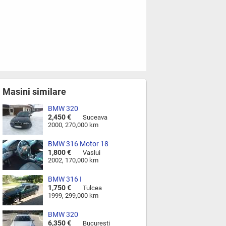
Masini similare
BMW 320
2,450 €
Suceava
2000, 270,000 km
BMW 316 Motor 18
1,800 €
Vaslui
2002, 170,000 km
BMW 316 I
1,750 €
Tulcea
1999, 299,000 km
BMW 320
6,350 €
Bucureşti