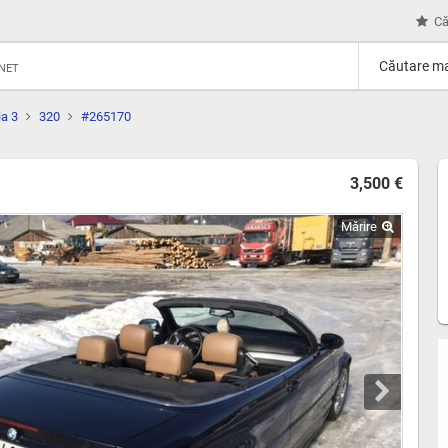
Că
Căutare ma
RNET
ia 3
320
#265170
3,500 €
Mărire