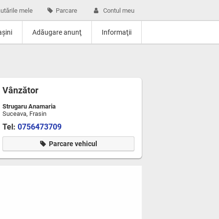
utările mele
Parcare
Contul meu
şini
Adăugare anunţ
Informaţii
Vânzător
Strugaru Anamaria
Suceava, Frasin
Tel:
0756473709
Parcare vehicul