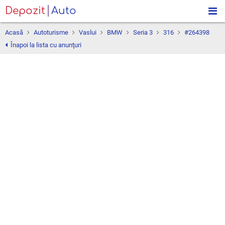
Depozit
Auto
Acasă
Autoturisme
Vaslui
BMW
Seria 3
316
#264398
Înapoi la lista cu anunţuri