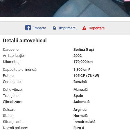
Împarte
Imprimare
Raportare
Detalii autovehicul
Caroserie:
Berlină 5 uşi
An fabricaţie:
2002
Kilometraj:
170,000 km
Capacitate cilindrică:
1,800 cm³
Putere:
105 CP (78 kW)
Combustibil:
Benzină
Cutie viteze:
Manuală
Tracţiune:
Spate
Climatizare:
Automată
Culoare:
Argintiu
Stare:
Normală
Situaţie acte:
Înmatriculată
Normă poluare:
Euro 4