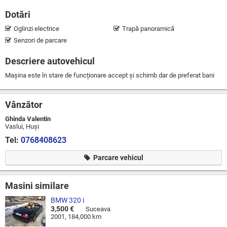
Dotări
Oglinzi electrice
Trapă panoramică
Senzori de parcare
Descriere autovehicul
Mașina este în stare de funcționare accept și schimb dar de preferat bani
Vânzător
Ghinda Valentin
Vaslui, Huşi
Tel:
0768408623
Parcare vehicul
Masini similare
BMW 320 i
3,500 €
Suceava
2001, 184,000 km