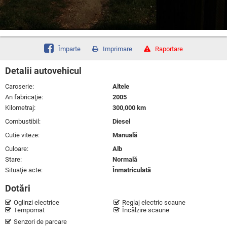
Împarte
Imprimare
Raportare
Detalii autovehicul
Caroserie:
Altele
An fabricaţie:
2005
Kilometraj:
300,000 km
Combustibil:
Diesel
Cutie viteze:
Manuală
Culoare:
Alb
Stare:
Normală
Situaţie acte:
Înmatriculată
Dotări
Oglinzi electrice
Reglaj electric scaune
Tempomat
Încălzire scaune
Senzori de parcare