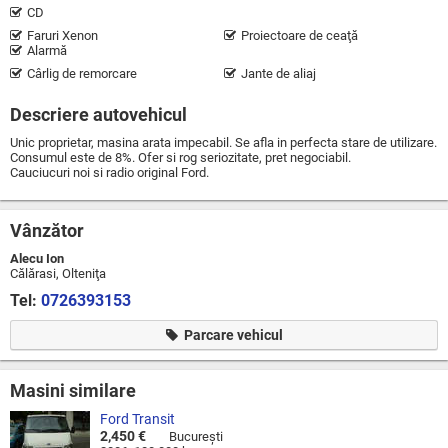
CD
Faruri Xenon
Proiectoare de ceaţă
Alarmă
Cârlig de remorcare
Jante de aliaj
Descriere autovehicul
Unic proprietar, masina arata impecabil. Se afla in perfecta stare de utilizare.
Consumul este de 8%. Ofer si rog seriozitate, pret negociabil.
Cauciucuri noi si radio original Ford.
Vânzător
Alecu Ion
Călărasi, Olteniţa
Tel:
0726393153
Parcare vehicul
Masini similare
Ford Transit
2,450 €
Bucureşti