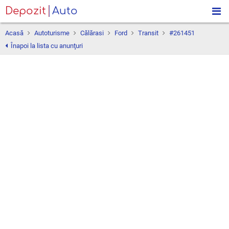
Depozit
Auto
Acasă
Autoturisme
Călărasi
Ford
Transit
#261451
Înapoi la lista cu anunţuri